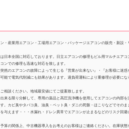
コン・産業用エアコン・工場用エアコン・パッケージエアコンの販売・新設・
囲は日本全国に対応しております。日立エアコンの修理もビル用マルチエアコ
アコンでの修理も迅速な対応を致します。
。突然のエアコンの故障によって生じる『営業が出来ない』・『お客様に迷惑
が可能で電気代削減にも効果があります。過負荷運転により重修理が必要にな
もご相談ください。地域最安値にてご提案致します。
を出来る限り分解して、専用の薬品と高圧洗浄機を使用してエアコンの内部を
ます。カビ臭やタバコ臭、油臭・ペット臭・ダニの死骸・ほこりなどでそのま
響を与えます・・・水漏れ・ドレン異常でエアコンが止まるなどのリスク回避
。予算の関係上、中古機器導入をお考えのお客様はご連絡ください。在庫状態