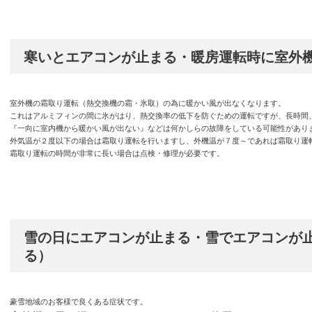
寒いとエアコンが止まる・暖房運転時に室外
室外機の霜取り運転（熱交換機の霜・氷取）の為に暖かい風が出なくなります。
これはアルミフィンの間に氷がはり、熱交換率の低下を防ぐための運転ですが、長時間
『一向に室内機から暖かい風が出ない』などは何かしらの故障をしている可能性があり
外気温が２度以下の場合は霜取り運転を行いますし、外機温が７度～であれば霜取り運
霜取り運転の時間が非常に長い場合は点検・修理が必要です。
雪の日にエアコンが止まる・雪でエアコンが
る）
豪雪地域のお客様で良くある症状です。