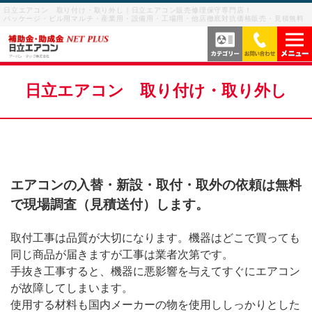
日立エアコン 取り付け・取り外し｜日立エアコン販売修理保守専門店！
パッケージ・ビル用マルチ・産業用・設備用・工場用・他店徹底対抗価格販売・見積無料
当社の強み
日立エアコン 取り付け・取り外し
サービス内容
よくあるご質問
サービスの流れ
エアコンの入替・新設・取付・取外の依頼は無料
で現場調査（見積送付）します。
ご利用案内
ビル用マルチエアコン
取付工事は品質が大切になります。機器はどこで買っても
お客様の声
業務用エアコン・パッケージエアコン
同じ商品が届きますが
工事は業者次第です。
手抜き工事すると、機器に悪影響を与えてすぐにエアコン
メニューを閉じる
が故障してしまいます。
産業用・設備用・工場用エアコン
使用する材料も国内メーカーの物を使用ししっかりとした
お問い合わせを閉じる