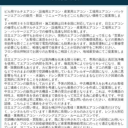
ビル用マルチエアコン・設備用エアコン・産業用エアコン・工場用エアコン・パッケ
ージエアコンの販売・新設・リニューアルをどこにも負けない価格でご提案致しま
す。
２４時間３６５日電話受付・施工範囲は日本全国に対応しております。日立エアコン
の修理もビル用マルチエアコン・設備用エアコン・産業用エアコン・工場用エアコ
ン・パッケージエアコンでの修理も迅速な対応を致します。
日立エアコン保守もお任せください。突然のエアコンの故障によって生じる『営業が
出来ない』・『お客様に迷惑をかける』・『スタッフの労働環境悪化』などの業務の
非効率を防ぐことが可能で電気代削減にも効果があります。過負荷運転により重修理
が必要になる前に、軽微な修理で改善することが目的の保守をご利用ください。
フロン排出抑制法でお困りのお客様もご相談ください。地域最安値にてご提案致しま
す。
日立エアコンクリーニングは室内機を出来る限り分解して、専用の薬品と高圧洗浄機
を使用してエアコンの内部を洗浄します。徹底洗浄によりかなりキレイになり、殺
菌・除菌効果もあります。カビ臭やタバコ臭、油臭・ペット臭・ダニの死骸・ほこり
などでそのままの状態で空調機を使用しているとアレルギーの原因になり、人体に悪
影響を与えます・・・水漏れ・ドレン異常でエアコンが止まるなどのリスク回避の為
定期的に洗浄することをお勧めします。
中古エアコンの販売をしております。予算の関係上、中古機器導入をお考えのお客様
はご連絡ください。在庫状態を考慮しながら最善のプランを作成しご提案致します。
中古エアコンの販売は中古機器＋工事の受注が必要となります。これは、中古機器の
特性上、初期不良を含めて最後まで責任をもって完工する為に必要な考えです。中古
エアコンの在庫は常に変動いたしますので、一度お問い合わせください。在庫状況確
認後、こちらよりご連絡をさせていただきます。
日立エアコンの買い替え、新設を検討中のお客様！業務用エアコンの販売だけでな
く、レンタルも行っています！基本的に長期レンタルのみとなります。レンタル対応
機器・業務用エアコン・ハウジングエアコン・ルームエアコンです。
空調機の無料回収・買取致します。既に取り外されているエアコンの回収にお伺いい
たします。フロンガス回収破壊処理など産業廃棄物処理法にのっとり適正な処分をし
ています。マニフェストが必要なお客様はお申し付けください。