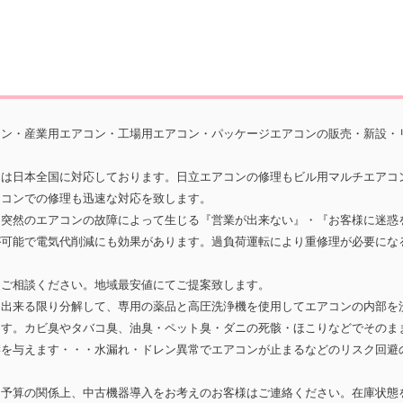
コン・産業用エアコン・工場用エアコン・パッケージエアコンの販売・新設・
囲は日本全国に対応しております。日立エアコンの修理もビル用マルチエアコ
アコンでの修理も迅速な対応を致します。
。突然のエアコンの故障によって生じる『営業が出来ない』・『お客様に迷惑
が可能で電気代削減にも効果があります。過負荷運転により重修理が必要にな
もご相談ください。地域最安値にてご提案致します。
を出来る限り分解して、専用の薬品と高圧洗浄機を使用してエアコンの内部を
ます。カビ臭やタバコ臭、油臭・ペット臭・ダニの死骸・ほこりなどでそのま
響を与えます・・・水漏れ・ドレン異常でエアコンが止まるなどのリスク回避
。予算の関係上、中古機器導入をお考えのお客様はご連絡ください。在庫状態