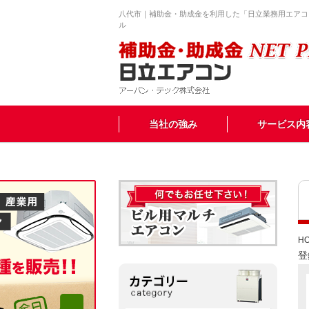
八代市｜補助金・助成金を利用した「日立業務用エアコ
ル
当社の強み
サービス内
H
登