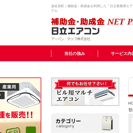
波佐見町｜補助金・助成金を利用した「日立業務用エア
アル
当社の強み
サービス内
H
登