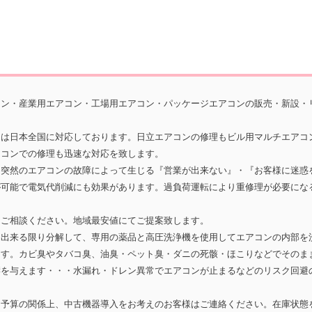
コン・産業用エアコン・工場用エアコン・パッケージエアコンの販売・新設・
囲は日本全国に対応しております。日立エアコンの修理もビル用マルチエアコ
アコンでの修理も迅速な対応を致します。
。突然のエアコンの故障によって生じる『営業が出来ない』・『お客様に迷惑
が可能で電気代削減にも効果があります。過負荷運転により重修理が必要にな
もご相談ください。地域最安値にてご提案致します。
を出来る限り分解して、専用の薬品と高圧洗浄機を使用してエアコンの内部を
ます。カビ臭やタバコ臭、油臭・ペット臭・ダニの死骸・ほこりなどでそのま
響を与えます・・・水漏れ・ドレン異常でエアコンが止まるなどのリスク回避
。予算の関係上、中古機器導入をお考えのお客様はご連絡ください。在庫状態