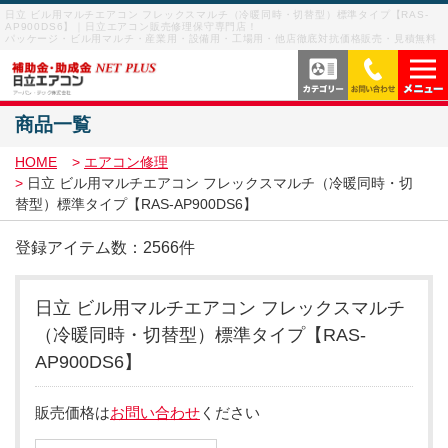
日立 ビル用マルチエアコン フレックスマルチ（冷暖同時・切替型）標準タイプ【RAS-
AP900DS6】｜日立エアコン販売修理保守専門店！
パッケージ・ビル用マルチ・産業用・設備用・工場用・他店徹底対抗価格販売・見積無料
商品一覧
当社の強み
HOME
エアコン修理
サービス内容
日立 ビル用マルチエアコン フレックスマルチ（冷暖同時・切
替型）標準タイプ【RAS-AP900DS6】
よくあるご質問
登録アイテム数：2566件
サービスの流れ
日立 ビル用マルチエアコン フレックスマルチ
ご利用案内
ビル用マルチエアコン
（冷暖同時・切替型）標準タイプ【RAS-
お客様の声
AP900DS6】
業務用エアコン・パッケージエアコン
販売価格は
お問い合わせ
ください
メニューを閉じる
産業用・設備用・工場用エアコン