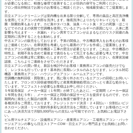
が必要になる前に、軽微な修理で改善することが目的の保守をご利用ください。
フロン排出抑制法でお困りのお客様もご相談ください。地域最安値にてご提案致しま
す。
日立エアコンクリーニングは室内機を出来る限り分解して、専用の薬品と高圧洗浄機
を使用してエアコンの内部を洗浄します。徹底洗浄によりかなりキレイになり、殺
菌・除菌効果もあります。カビ臭やタバコ臭、油臭・ペット臭・ダニの死骸・ほこり
などでそのままの状態で空調機を使用しているとアレルギーの原因になり、人体に悪
影響を与えます・・・水漏れ・ドレン異常でエアコンが止まるなどのリスク回避の為
定期的に洗浄することをお勧めします。
中古エアコンの販売をしております。予算の関係上、中古機器導入をお考えのお客様
はご連絡ください。在庫状態を考慮しながら最善のプランを作成しご提案致します。
中古エアコンの販売は中古機器＋工事の受注が必要となります。これは、中古機器の
特性上、初期不良を含めて最後まで責任をもって完工する為に必要な考えです。中古
エアコンの在庫は常に変動いたしますので、一度お問い合わせください。在庫状況確
認後、こちらよりご連絡をさせていただきます。
日立エアコンの買い替え、新設を検討中のお客様！業務用エアコンの販売だけでな
く、レンタルも行っています！基本的に長期レンタルのみとなります。レンタル対応
機器・業務用エアコン・ハウジングエアコン・ルームエアコンです。
空調機の無料回収・買取致します。既に取り外されているエアコンの回収にお伺いい
たします。フロンガス回収破壊処理など産業廃棄物処理法にのっとり適正な処分をし
ています。マニフェストが必要なお客様はお申し付けください。
５年延長保証 メーカー保証（１年間）が終了したあとに、一定期間（メーカー保証
１年間を含む５年）、メーカー保証と同様の保証サービスを提供するものです。その
期間内に発生した製品の故障、不具合を無償で修理できます。
各種決済をご用意しております。クレジットカード決済・２４回払い・分割払いビジ
ネスローン決済・リース契約等多彩な決済方法をご用意しています！お客様のニーズ
にあった決済方法で月額5,000円からの支払いが可能ですので、お気軽にお電話下さ
い。
ビル用マルチエアコン・設備用エアコン・産業用エアコン・工場用エアコン・パッケ
ージエアコンの事なら日立ストアー.COM・日立エアコン専門店までお気軽にお問い
合わせください。