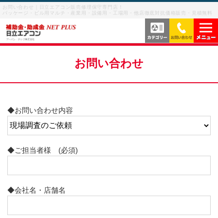
お問い合わせ｜日立エアコン販売修理保守専門店！
パッケージ・ビル用マルチ・産業用・設備用・工場用・他店徹底対抗価格販売・見積無料
当社の強み
お問い合わせ
サービス内容
よくあるご質問
◆お問い合わせ内容
サービスの流れ
ご利用案内
業務用エアコン・パッケージエアコン
◆ご担当者様 (必須)
お客様の声
産業用・設備用・工場用エアコン
◆会社名・店舗名
メニューを閉じる
業務用エアコン修理
お問い合わせを閉じる