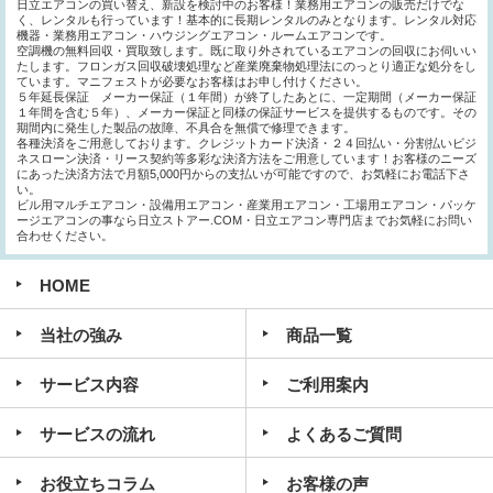
日立エアコンの買い替え、新設を検討中のお客様！業務用エアコンの販売だけでな
く、レンタルも行っています！基本的に長期レンタルのみとなります。レンタル対応
機器・業務用エアコン・ハウジングエアコン・ルームエアコンです。
空調機の無料回収・買取致します。既に取り外されているエアコンの回収にお伺いい
たします。フロンガス回収破壊処理など産業廃棄物処理法にのっとり適正な処分をし
ています。マニフェストが必要なお客様はお申し付けください。
５年延長保証 メーカー保証（１年間）が終了したあとに、一定期間（メーカー保証
１年間を含む５年）、メーカー保証と同様の保証サービスを提供するものです。その
期間内に発生した製品の故障、不具合を無償で修理できます。
各種決済をご用意しております。クレジットカード決済・２４回払い・分割払いビジ
ネスローン決済・リース契約等多彩な決済方法をご用意しています！お客様のニーズ
にあった決済方法で月額5,000円からの支払いが可能ですので、お気軽にお電話下さ
い。
ビル用マルチエアコン・設備用エアコン・産業用エアコン・工場用エアコン・パッケ
ージエアコンの事なら日立ストアー.COM・日立エアコン専門店までお気軽にお問い
合わせください。
HOME
当社の強み
商品一覧
サービス内容
ご利用案内
サービスの流れ
よくあるご質問
お役立ちコラム
お客様の声