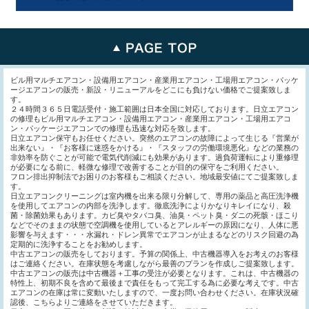
ビル用マルチエアコン・設備用エアコン・産業用エアコン・工場用エアコン・パッケ
ージエアコンの販売・新設・リニューアルをどこにも負けない価格でご提案致しま
す。
２４時間３６５日電話受付・施工範囲は日本全国に対応しております。日立エアコン
の修理もビル用マルチエアコン・設備用エアコン・産業用エアコン・工場用エアコ
ン・パッケージエアコンでの修理も迅速な対応を致します。
日立エアコン保守もお任せください。突然のエアコンの故障によって生じる『営業が
出来ない』・『お客様に迷惑をかける』・『スタッフの労働環境悪化』などの業務の
非効率を防ぐことが可能で電気代削減にも効果があります。過負荷運転により重修理
が必要になる前に、軽微な修理で改善することが目的の保守をご利用ください。
フロン排出抑制法でお困りのお客様もご相談ください。地域最安値にてご提案致しま
す。
日立エアコンクリーニングは室内機を出来る限り分解して、専用の薬品と高圧洗浄機
を使用してエアコンの内部を洗浄します。徹底洗浄によりかなりキレイになり、殺
菌・除菌効果もあります。カビ臭やタバコ臭、油臭・ペット臭・ダニの死骸・ほこり
などでそのままの状態で空調機を使用しているとアレルギーの原因になり、人体に悪
影響を与えます・・・水漏れ・ドレン異常でエアコンが止まるなどのリスク回避の為
定期的に洗浄することをお勧めします。
中古エアコンの販売をしております。予算の関係上、中古機器導入をお考えのお客様
はご連絡ください。在庫状態を考慮しながら最善のプランを作成しご提案致します。
中古エアコンの販売は中古機器＋工事の受注が必要となります。これは、中古機器の
特性上、初期不良を含めて最後まで責任をもって完工する為に必要な考えです。中古
エアコンの在庫は常に変動いたしますので、一度お問い合わせください。在庫状況確
認後、こちらよりご連絡をさせていただきます。